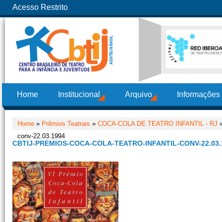
Acesso Restrito
Home
Institucional
Arquivo
Informações
Home
»
Prêmios Teatrais
»
COCA-COLA DE TEATRO INFANTIL - RJ
conv-22.03.1994
CBTIJ-PREMIOS-COCA-COLA-TEATRO-INFANTIL-CONV-22.03.