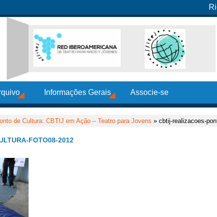
Ri
rquivo
Informações Gerais
Associe-se
onto de Cultura: CBTIJ em Ação – Teatro para Jovens
» cbtij-realizacoes-pon
ULTURA-FOTO08-2012