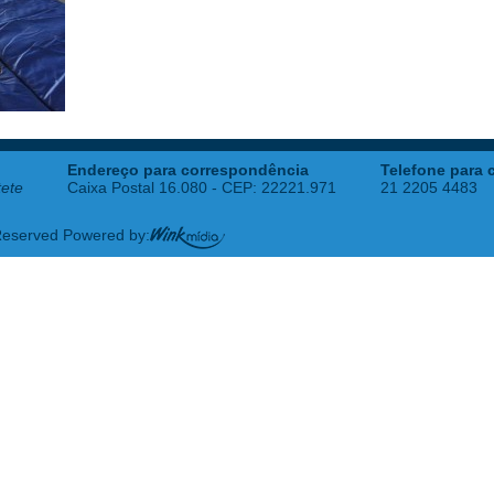
Endereço para correspondência
Telefone para 
tete
Caixa Postal 16.080 - CEP: 22221.971
21 2205 4483
 Reserved Powered by: