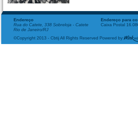
Endereço
Endereço para co
Rua do Catete, 338 Sobreloja - Catete
Caixa Postal 16.0
Rio de Janeiro/RJ
©Copyright 2013 - Cbtij All Rights Reserved Powered by: