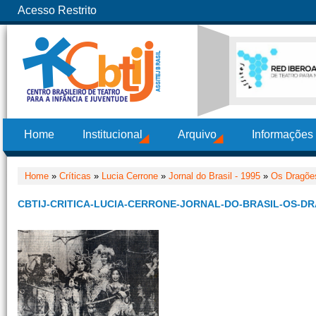
Acesso Restrito
Home
Institucional
Arquivo
Informações
Home
»
Críticas
»
Lucia Cerrone
»
Jornal do Brasil - 1995
»
Os Dragões
CBTIJ-CRITICA-LUCIA-CERRONE-JORNAL-DO-BRASIL-OS-D