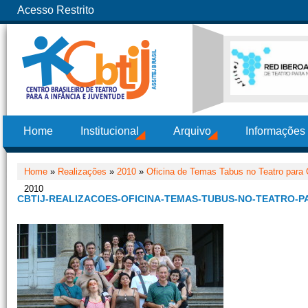
Acesso Restrito
Home
Institucional
Arquivo
Informações
Home
»
Realizações
»
2010
»
Oficina de Temas Tabus no Teatro para 
2010
CBTIJ-REALIZACOES-OFICINA-TEMAS-TUBUS-NO-TEATRO-P