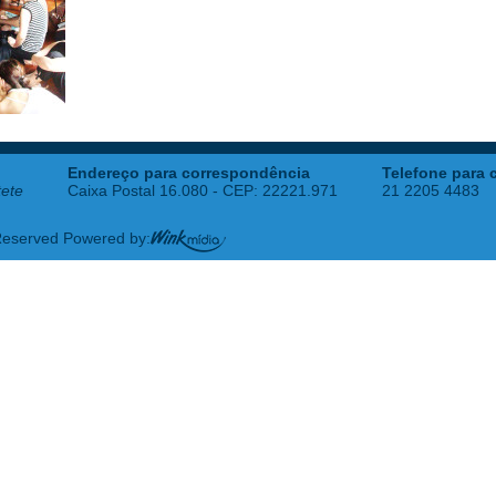
Endereço para correspondência
Telefone para 
tete
Caixa Postal 16.080 - CEP: 22221.971
21 2205 4483
 Reserved Powered by: