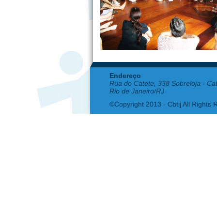
Endereço
Rua do Catete, 338 Sobreloja - Ca
Rio de Janeiro/RJ
©Copyright 2013 - Cbtij All Rights