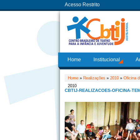
Acesso Restrito
Home
Institucional
A
Home
»
Realizações
»
2010
»
Oficina 
2010
CBTIJ-REALIZACOES-OFICINA-TE