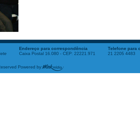
Endereço para correspondência
Telefone para 
tete
Caixa Postal 16.080 - CEP: 22221.971
21 2205 4483
 Reserved Powered by: