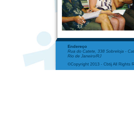
Endereço
Rua do Catete, 338 Sobreloja - Ca
Rio de Janeiro/RJ
©Copyright 2013 - Cbtij All Rights