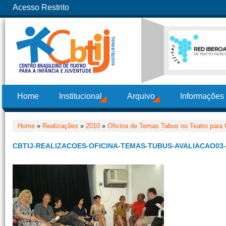
Acesso Restrito
Home
Institucional
Arquivo
Informações
Home
»
Realizações
»
2010
»
Oficina de Temas Tabus no Teatro para 
CBTIJ-REALIZACOES-OFICINA-TEMAS-TUBUS-AVALIACAO03-