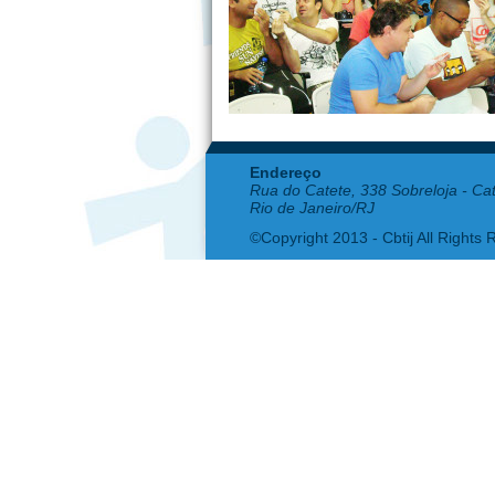
Endereço
Rua do Catete, 338 Sobreloja - Ca
Rio de Janeiro/RJ
©Copyright 2013 - Cbtij All Rights