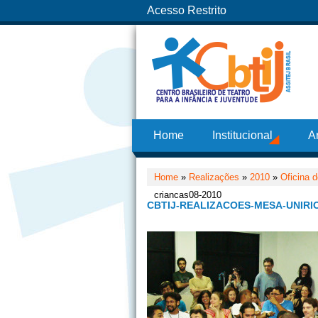
Acesso Restrito
Home
Institucional
A
Home
»
Realizações
»
2010
»
Oficina 
criancas08-2010
CBTIJ-REALIZACOES-MESA-UNIRI