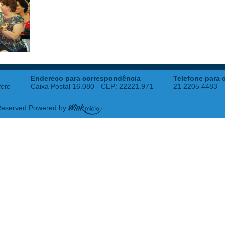
Endereço para correspondência
Telefone para 
tete
Caixa Postal 16.080 - CEP: 22221.971
21 2205 4483
 Reserved Powered by: