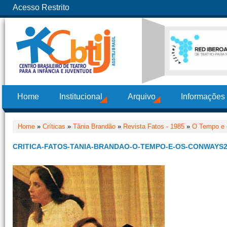
Acesso Restrito
Home
Institucional
Arquivo
Informações
Home
»
Críticas
»
Tânia Brandão
»
Revista Fatos - 1985
»
O Tempo e
CRITICA-FATOS-TANIA-BRANDAO-O-TEMPO-E-OS-CONWAYS2-