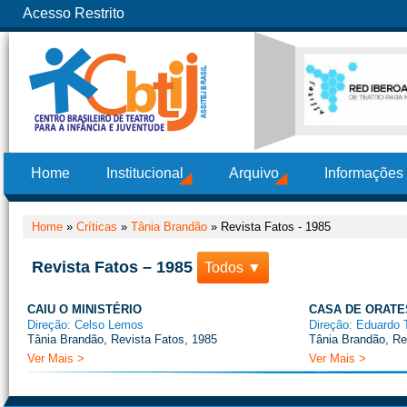
Acesso Restrito
Home
Institucional
Arquivo
Informações
Home
»
Críticas
»
Tânia Brandão
»
Revista Fatos - 1985
Revista Fatos – 1985
Todos ▼
CAIU O MINISTÉRIO
CASA DE ORATE
Direção: Celso Lemos
Direção: Eduardo T
Tânia Brandão, Revista Fatos, 1985
Tânia Brandão, Re
Ver Mais >
Ver Mais >