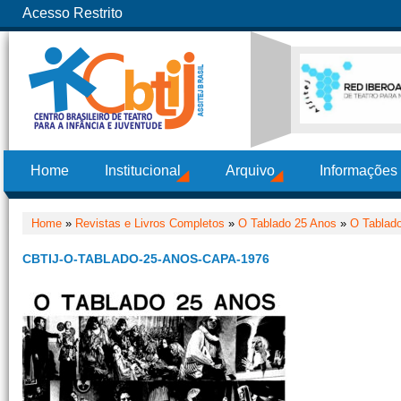
Acesso Restrito
Home
Institucional
Arquivo
Informações
Home
»
Revistas e Livros Completos
»
O Tablado 25 Anos
»
O Tablad
CBTIJ-O-TABLADO-25-ANOS-CAPA-1976