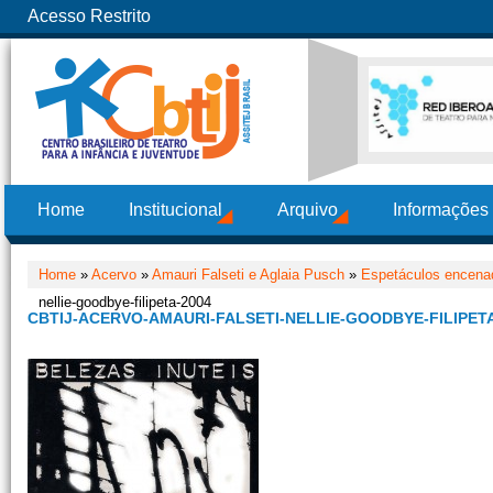
Acesso Restrito
Home
Institucional
Arquivo
Informações
Home
»
Acervo
»
Amauri Falseti e Aglaia Pusch
»
Espetáculos encenad
nellie-goodbye-filipeta-2004
CBTIJ-ACERVO-AMAURI-FALSETI-NELLIE-GOODBYE-FILIPETA