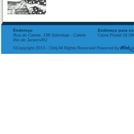
Endereço
Endereço para co
Rua do Catete, 338 Sobreloja - Catete
Caixa Postal 16.0
Rio de Janeiro/RJ
©Copyright 2013 - Cbtij All Rights Reserved Powered by: