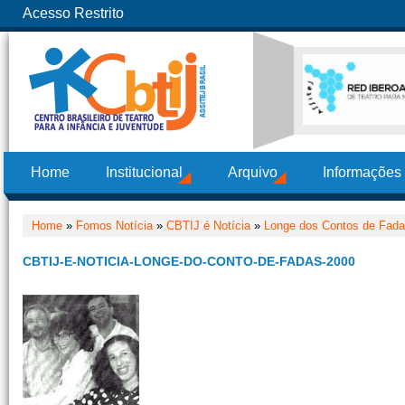
Acesso Restrito
Home
Institucional
Arquivo
Informações
Home
»
Fomos Notícia
»
CBTIJ é Notícia
»
Longe dos Contos de Fad
CBTIJ-E-NOTICIA-LONGE-DO-CONTO-DE-FADAS-2000