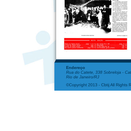
Endereço
Rua do Catete, 338 Sobreloja - Ca
Rio de Janeiro/RJ
©Copyright 2013 - Cbtij All Rights