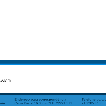
 Alvim
Endereço para correspondência
Telefone para 
tete
Caixa Postal 16.080 - CEP: 22221.971
21 2205 4483