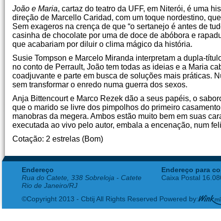
João e Maria
, cartaz do teatro da UFF, em Niterói, é uma hi
direção de Marcello Caridad, com um toque nordestino, que t
Sem exageros na crença de que “o sertanejo é antes de tudo
casinha de chocolate por uma de doce de abóbora e rapadu
que acabariam por diluir o clima mágico da história.
Susie Tompson e Marcelo Miranda interpretam a dupla-títul
no conto de Perrault, João tem todas as ideias e a Maria 
coadjuvante e parte em busca de soluções mais práticas. N
sem transformar o enredo numa guerra dos sexos.
Anja Bittencourt e Marco Rezek dão a seus papéis, o sabo
que o marido se livre dos pimpolhos do primeiro casamento
manobras da megera. Ambos estão muito bem em suas caracte
executada ao vivo pelo autor, embala a encenação, num feli
Cotação: 2 estrelas (Bom)
Endereço
Endereço para co
Rua do Catete, 338 Sobreloja - Catete
Caixa Postal 16.0
Rio de Janeiro/RJ
©Copyright 2013 - Cbtij All Rights Reserved Powered by: