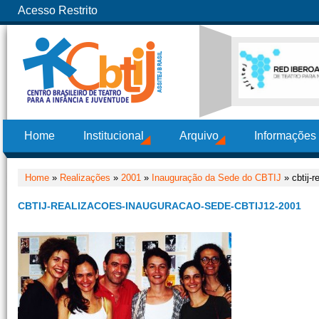
Acesso Restrito
Home
Institucional
Arquivo
Informações
Home
»
Realizações
»
2001
»
Inauguração da Sede do CBTIJ
» cbtij-
CBTIJ-REALIZACOES-INAUGURACAO-SEDE-CBTIJ12-2001