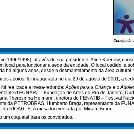
Convite da 
iênio 1996/1998), através de sua presidente, Alice Koënow, co
 local para funcionar a sede da entidade. O local cedido, a so
a há alguns anos, desde o desmantelamento da área cultural r
tos apoios, foi inaugurada no dia 29 de agosto de 2001, a sed
, foi realizada a mesa-redonda:
Ações para a Criança e o Adole
ntante d FUNARJ – Fundação de Artes do Rio de Janeiro, Dudu
aria Theresinha Heimann, diretora do FENATIB – Festival Nacion
tante da PETROBRAS, Humberto Braga, representante da FUN
te da RIOARTE. A mesa foi mediada por Miriam Brum.
o um coquetel para os convidados.