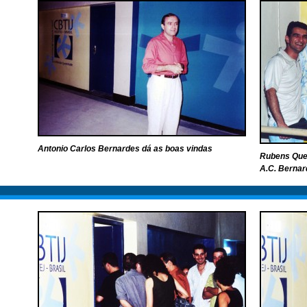
Antonio Carlos Bernardes dá as boas vindas
Rubens Quei
A.C. Bernar