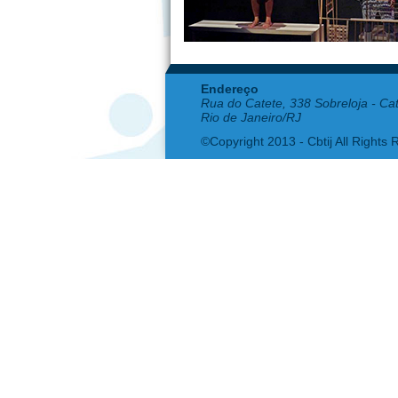
Endereço
Rua do Catete, 338 Sobreloja - Ca
Rio de Janeiro/RJ
©Copyright 2013 - Cbtij All Rights