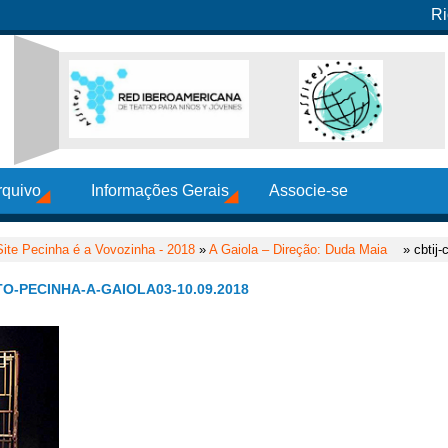
Ri
rquivo
Informações Gerais
Associe-se
Site Pecinha é a Vovozinha - 2018
»
A Gaiola – Direção: Duda Maia
» cbtij-
O-PECINHA-A-GAIOLA03-10.09.2018