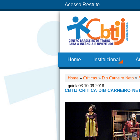
Acesso Restrito
Home
Institucional
A
Home
»
Críticas
»
Dib Carneiro Neto
»
gaiola03-10.09.2018
CBTIJ-CRITICA-DIB-CARNEIRO-NET