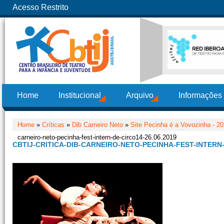
Acesso Restrito
Home
Institucional
Arquivo
Informações
Home
»
Críticas
»
Dib Carneiro Neto
»
Site Pecinha é a Vovozinha - 2
carneiro-neto-pecinha-fest-intern-de-circo14-26.06.2019
CBTIJ-CRITICA-DIB-CARNEIRO-NETO-PECINHA-FEST-INTERN-