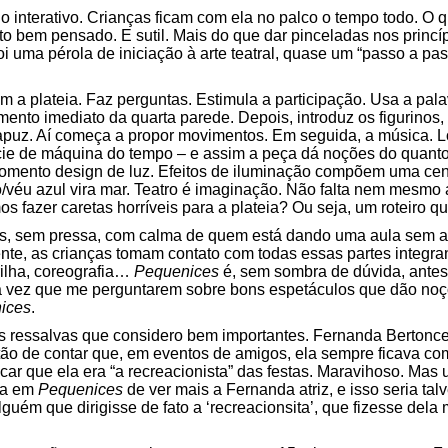
interativo. Crianças ficam com ela no palco o tempo todo. O q
to bem pensado. E sutil. Mais do que dar pinceladas nos princ
oi uma pérola de iniciação à arte teatral, quase um “passo a p
m a plateia. Faz perguntas. Estimula a participação. Usa a pala
ento imediato da quarta parede. Depois, introduz os figurinos,
apuz. Aí começa a propor movimentos. Em seguida, a música. 
ie de máquina do tempo – e assim a peça dá noções do quanto
momento design de luz. Efeitos de iluminação compõem uma cena
éu azul vira mar. Teatro é imaginação. Não falta nem mesmo a
os fazer caretas horríveis para a plateia? Ou seja, um roteiro 
s, sem pressa, com calma de quem está dando uma aula sem as 
te, as crianças tomam contato com todas essas partes integra
 trilha, coreografia…
Pequenices
é, sem sombra de dúvida, antes 
da vez que me perguntarem sobre bons espetáculos que dão noç
ices
.
s ressalvas que considero bem importantes. Fernanda Bertoncello
tão de contar que, em eventos de amigos, ela sempre ficava co
r que ela era “a recreacionista” das festas. Maravihoso. Mas 
lta em
Pequenices
de ver mais a Fernanda atriz, e isso seria tal
guém que dirigisse de fato a ‘recreacionsita’, que fizesse del