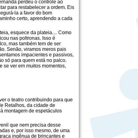
ernanda perdeu o controle ao
tar para restabelecer a ordem. Eis
 segurá-la a favor do bom
caminho certo, aprendendo a cada
lateia, esquece da plateia… Como
cou nas poltronas. Isso é
alco, mas também tem de ser
ção. Senão, viramos meros pais
sentamos impacientes e passivos,
o só para quem está no palco.
de se ver em muitos momentos,
ver o teatro contribuindo para que
de Retalhos, da cidade de
e à montagem de espetáculos
uvenil que nem precisa desse
amadas e, por isso mesmo, de uma
graça ingênua de brincantes e