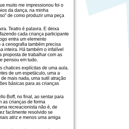
ue muito me impressionou foi o
ípios da dança, na minha
asso” de como produzir uma peça
vra. Teatro é palavra. E deixa
 fazendo cada criança participante
Logo entra um elemento
 a cenografia também precisa
 inteira. Há também o infalível
 proposta de trabalhar com as
que pensou em tudo.
chatices explícitas de uma aula.
ntes de um espetáculo, uma a
de mais nada, uma sutil atração
ões básicas para as crianças
 Boff, no final, ao sentar para
m as crianças de forma
uma recreacionista não é, de
vez facilmente resolvido se
a mais atriz e menos uma amiga