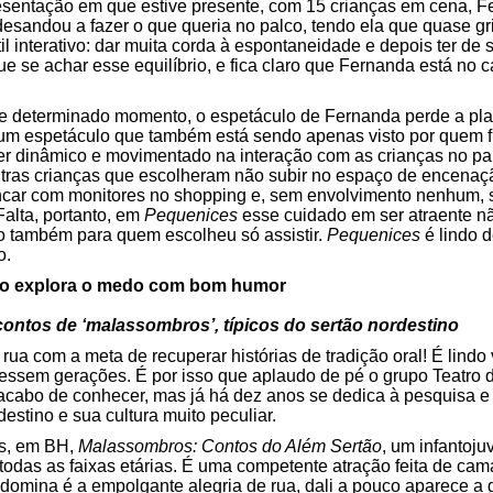
sentação em que estive presente, com 15 crianças em cena, F
desandou a fazer o que queria no palco, tendo ela que quase gri
til interativo: dar muita corda à espontaneidade e depois ter de
se achar esse equilíbrio, e fica claro que Fernanda está no 
ir de determinado momento, o espetáculo de Fernanda perde a p
 um espetáculo que também está sendo apenas visto por quem fi
er dinâmico e movimentado na interação com as crianças no p
outras crianças que escolheram não subir no espaço de encena
incar com monitores no shopping e, sem envolvimento nenhum, 
Falta, portanto, em
Pequenices
esse cuidado em ser atraente nã
so também para quem escolheu só assistir.
Pequenices
é lindo 
o.
no explora o medo com bom humor
contos de ‘malassombros’, típicos do sertão nordestino
rua com a meta de recuperar histórias de tradição oral! É lindo 
vessem gerações. É por isso que aplaudo de pé o grupo Teatro 
cabo de conhecer, mas já há dez anos se dedica à pesquisa 
estino e sua cultura muito peculiar.
as, em BH,
Malassombros: Contos do Além Sertão
, um infantoj
de todas as faixas etárias. É uma competente atração feita de c
edomina é a empolgante alegria de rua, dali a pouco aparece a 