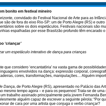
 bonito em festival mineiro
izonte, convidado do Festival Nacional de Arte para as Infância
e são de fora do eixo Rio-SP: um de Porto Alegre (RS) e outro 
ários sobre os dois espetáculos. Festivais nacionais são muit
ias espalhadas por esse Brasilzão profundo têm encarado o de
o ‘criançar’
izar um espetáculo interativo de dança para crianças
te que considero ‘encantatória’ na vasta gama de possiblidade
 linguagens envolvidos na dança: expressão corporal, coreograf
ncadeiras, cores, transformações, manipulações… Alguém importa
de Dança
, de Porto Alegre (RS), apresentado no Palácio das Art
o ao mesmo tempo agora – e para os pequenos! Trata-se de uma 
 um trabalho assinado principalmente pela jovem Fernanda Ber
mplesmente alguém capaz de escrever a seguinte pérola: “Por qu
nar de cara por uma artista que conjuga o verbo criançar?