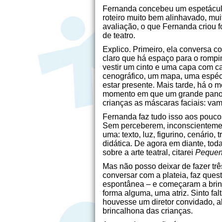
Fernanda concebeu um espetáculo 
roteiro muito bem alinhavado, mui
avaliação, o que Fernanda criou f
de teatro.
Explico. Primeiro, ela conversa co
claro que há espaço para o rompim
vestir um cinto e uma capa com c
cenográfico, um mapa, uma espéc
estar presente. Mais tarde, há o 
momento em que um grande pano/v
crianças as máscaras faciais: vam
Fernanda faz tudo isso aos pouco
Sem perceberem, inconscientemen
uma: texto, luz, figurino, cenário,
didática. De agora em diante, to
sobre a arte teatral, citarei
Pequen
Mas não posso deixar de fazer trê
conversar com a plateia, faz ques
espontânea – e começaram a brinca
forma alguma, uma atriz. Sinto fa
houvesse um diretor convidado, al
brincalhona das crianças.