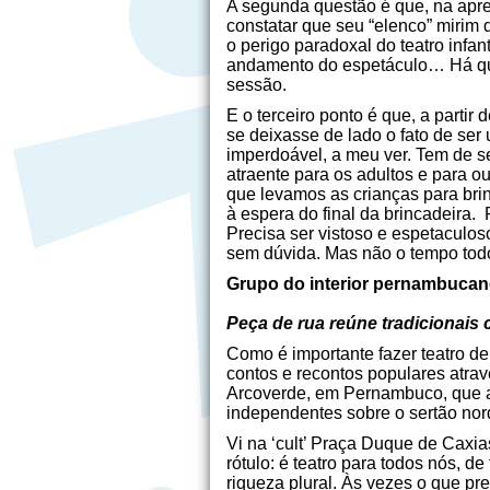
A segunda questão é que, na apre
constatar que seu “elenco” mirim 
o perigo paradoxal do teatro infan
andamento do espetáculo… Há que 
sessão.
E o terceiro ponto é que, a part
se deixasse de lado o fato de ser
imperdoável, a meu ver. Tem de s
atraente para os adultos e para 
que levamos as crianças para br
à espera do final da brincadeira. 
Precisa ser vistoso e espetaculo
sem dúvida. Mas não o tempo tod
Grupo do interior pernambuca
Peça de rua reúne tradicionais 
Como é importante fazer teatro de 
contos e recontos populares atra
Arcoverde, em Pernambuco, que a
independentes sobre o sertão nord
Vi na ‘cult’ Praça Duque de Caxi
rótulo: é teatro para todos nós, 
riqueza plural. Às vezes o que pr