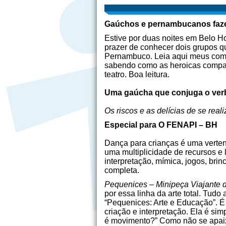
Gaúchos e pernambucanos fazem
Estive por duas noites em Belo Hor
prazer de conhecer dois grupos qu
Pernambuco. Leia aqui meus coment
sabendo como as heroicas companh
teatro. Boa leitura.
Uma gaúcha que conjuga o verb
Os riscos e as delícias de se real
Especial para O FENAPI – BH
Dança para crianças é uma verten
uma multiplicidade de recursos e
interpretação, mímica, jogos, bri
completa.
Pequenices – Minipeça Viajante 
por essa linha da arte total. Tud
“Pequenices: Arte e Educação”. É
criação e interpretação. Ela é si
é movimento?” Como não se apaixo