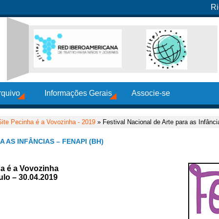
Ri
rquivo
Informações Gerais
Associe-se
Site Pecinha é a Vovozinha - 2019
» Festival Nacional de Arte para as Infân
 AS INFÂNCIAS – FENAPI (BH)
ha é a Vovozinha
ulo – 30.04.2019