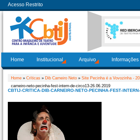
Acesso Restrito
Home
Institucional
Arquivo
Informações
Home
»
Críticas
»
Dib Carneiro Neto
»
Site Pecinha é a Vovozinha - 2
carneiro-neto-pecinha-fest-intern-de-circo13-26.06.2019
CBTIJ-CRITICA-DIB-CARNEIRO-NETO-PECINHA-FEST-INTERN-