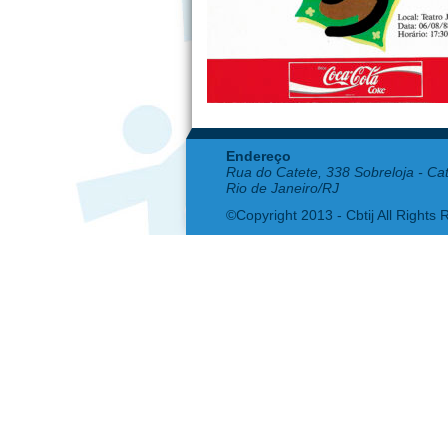
Endereço
Rua do Catete, 338 Sobreloja - Ca
Rio de Janeiro/RJ
©Copyright 2013 - Cbtij All Rights