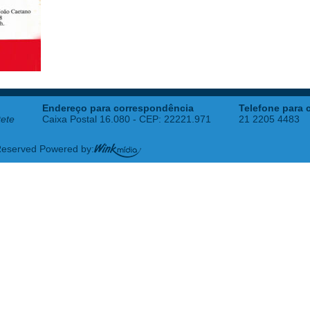
Endereço para correspondência
Telefone para 
tete
Caixa Postal 16.080 - CEP: 22221.971
21 2205 4483
 Reserved Powered by: