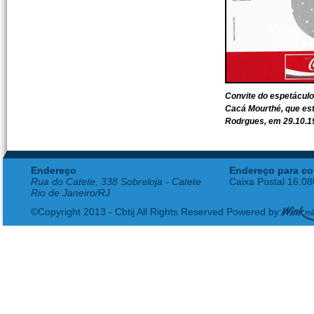
Convite do espetáculo
Cacá Mourthé, que est
Rodrgues, em 29.10.1
Endereço
Endereço para co
Rua do Catete, 338 Sobreloja - Catete
Caixa Postal 16.0
Rio de Janeiro/RJ
©Copyright 2013 - Cbtij All Rights Reserved Powered by: