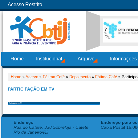
Acesso Restrito
Home
Institucional
Arquivo
Informações
Home
»
Acervo
»
Fátima Café
»
Depoimento
»
Fátima Café
» Particip
PARTICIPAÇÃO EM TV
Endereço
Endereço para co
Rua do Catete, 338 Sobreloja - Catete
Caixa Postal 16.0
Rio de Janeiro/RJ