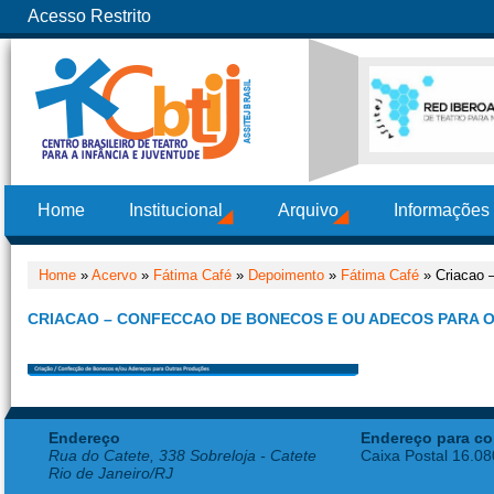
Acesso Restrito
Home
Institucional
Arquivo
Informações
Home
»
Acervo
»
Fátima Café
»
Depoimento
»
Fátima Café
» Criacao 
CRIACAO – CONFECCAO DE BONECOS E OU ADECOS PARA
Endereço
Endereço para co
Rua do Catete, 338 Sobreloja - Catete
Caixa Postal 16.0
Rio de Janeiro/RJ