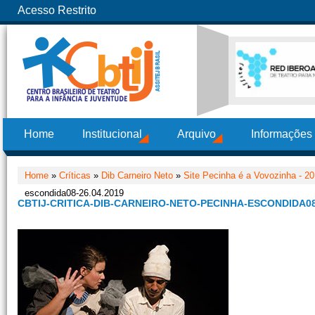
Acesso Restrito
Home
Institucional
Arquivo
Informações
Home
»
Críticas
»
Dib Carneiro Neto
»
Site Pecinha é a Vovozinha - 2
escondida08-26.04.2019
CBTIJ-CRITICA-DIB-CARNEIRO-NETO-PECINHA-ESCONDIDA08-