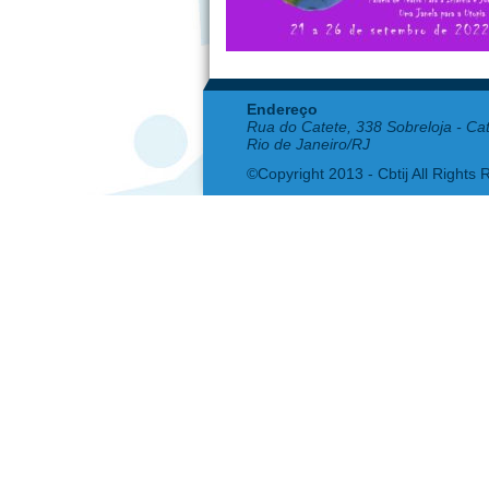
Endereço
Rua do Catete, 338 Sobreloja - Ca
Rio de Janeiro/RJ
©Copyright 2013 - Cbtij All Rights