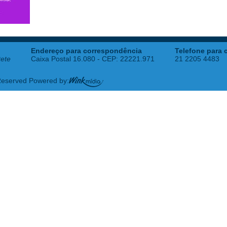
Endereço para correspondência
Telefone para 
tete
Caixa Postal 16.080 - CEP: 22221.971
21 2205 4483
 Reserved Powered by: