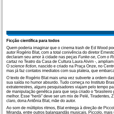
Ficção científica para todos
Quem poderia imaginar que o cinema trash de Ed Wood pode
autor Rogério Blat, com a total conivência do diretor Ernes
declaram seu amor à cidade nas peças
Funke-se
,
Com o Ri
cartaz no Teatro da Casa de Cultura Laura Alvim -, ampliam
O
science fiction
, nascido e criado na Praça Onze, no Cent
mas já faz contatos imediatos com sua plateia, que embarc
O texto de Rogério Blat mais uma vez subverte a ordem das 
sua saída no humor absurdo. Tudo começa no Instituto Brasil
extraterrestres, alguns pesquisadores viajam pelo tempo par
de manipulação genética para que seja criado o “brasileiro 
melhor. Esse “herói” deve ser um mix de Pelé, Tiradentes, 
claro, dona Antônia Blat, mãe do autor.
Ao som de múltiplos ritmos, Blat entrega à direção de Pi
Miranda, entre outros balangandãs musicais. Piccolo, mais 