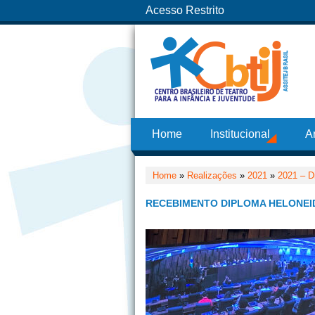
Acesso Restrito
Home
Institucional
A
Home
»
Realizações
»
2021
»
2021 – D
RECEBIMENTO DIPLOMA HELONEID