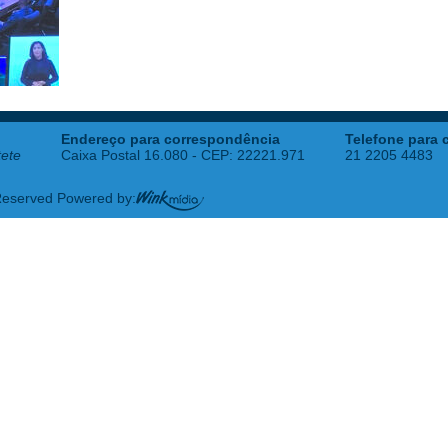
Endereço para correspondência
Telefone para 
tete
Caixa Postal 16.080 - CEP: 22221.971
21 2205 4483
 Reserved Powered by: