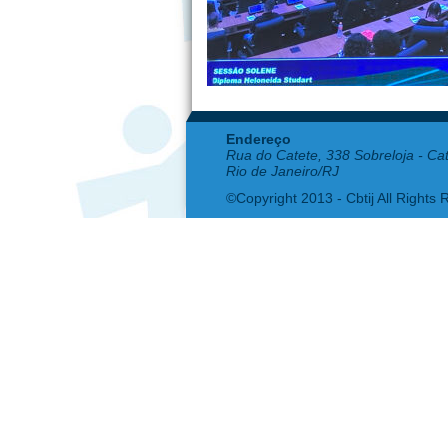
Endereço
Rua do Catete, 338 Sobreloja - Ca
Rio de Janeiro/RJ
©Copyright 2013 - Cbtij All Rights