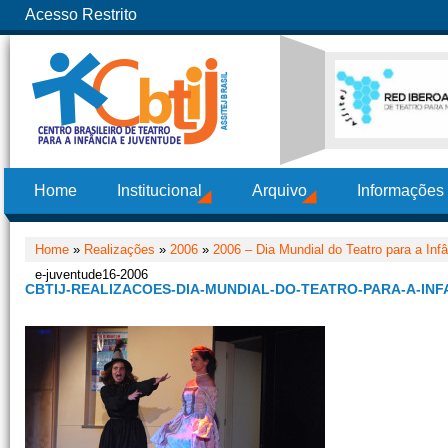
Acesso Restrito
Home
Institucional
Arquivo
Informações
Home
»
Realizações
»
2006
»
2006 – Dia Mundial do Teatro para a Inf
e-juventude16-2006
CBTIJ-REALIZACOES-DIA-MUNDIAL-DO-TEATRO-PARA-A-INF