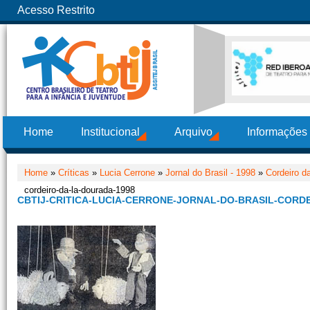
Acesso Restrito
Home
Institucional
Arquivo
Informações
Home
»
Críticas
»
Lucia Cerrone
»
Jornal do Brasil - 1998
»
Cordeiro d
cordeiro-da-la-dourada-1998
CBTIJ-CRITICA-LUCIA-CERRONE-JORNAL-DO-BRASIL-CORD