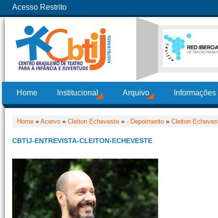
Acesso Restrito
Home
Institucional
Arquivo
Informações
Home
»
Acervo
»
Cleiton Echeveste
»
- Depoimento
»
Cleiton Echeves
CBTIJ-ENTREVISTA-CLEITON-ECHEVESTE