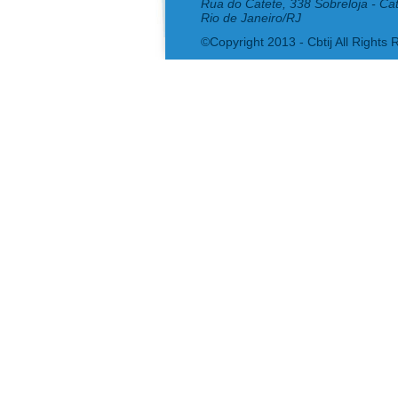
Rua do Catete, 338 Sobreloja - Ca
Rio de Janeiro/RJ
©Copyright 2013 - Cbtij All Rights