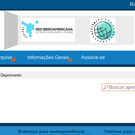
Ri
rquivo
Informações Gerais
Associe-se
- Depoimento
Endereço para correspondência
Telefone para 