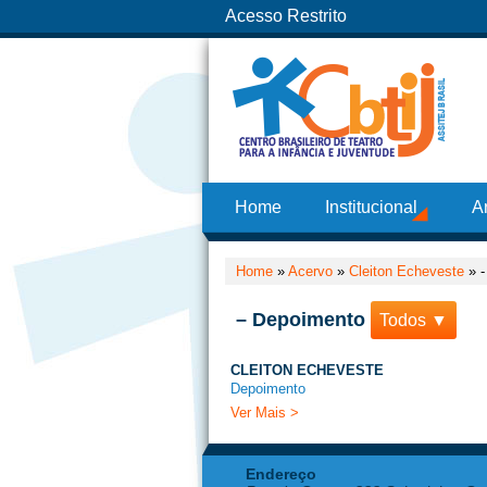
Acesso Restrito
Home
Institucional
A
Home
»
Acervo
»
Cleiton Echeveste
»
– Depoimento
Todos ▼
CLEITON ECHEVESTE
Depoimento
Ver Mais >
Endereço