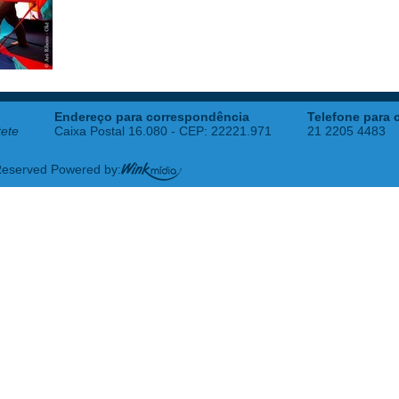
Endereço para correspondência
Telefone para 
tete
Caixa Postal 16.080 - CEP: 22221.971
21 2205 4483
 Reserved Powered by: