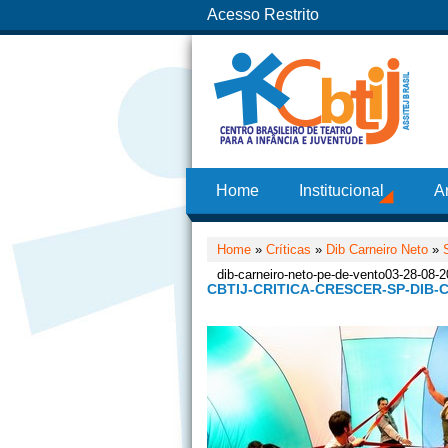
Acesso Restrito
Home
Institucional
A
Home
»
Críticas
»
Dib Carneiro Neto
»
dib-carneiro-neto-pe-de-vento03-28-08-
CBTIJ-CRITICA-CRESCER-SP-DIB-