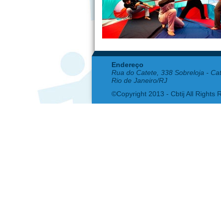
Endereço
Rua do Catete, 338 Sobreloja - Ca
Rio de Janeiro/RJ
©Copyright 2013 - Cbtij All Rights