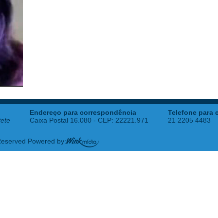
Endereço para correspondência
Telefone para 
tete
Caixa Postal 16.080 - CEP: 22221.971
21 2205 4483
 Reserved Powered by: