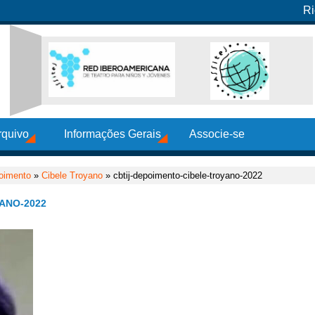
Ri
rquivo
Informações Gerais
Associe-se
oimento
»
Cibele Troyano
» cbtij-depoimento-cibele-troyano-2022
ANO-2022