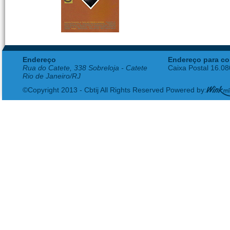
Endereço
Endereço para co
Rua do Catete, 338 Sobreloja - Catete
Caixa Postal 16.0
Rio de Janeiro/RJ
©Copyright 2013 - Cbtij All Rights Reserved Powered by: