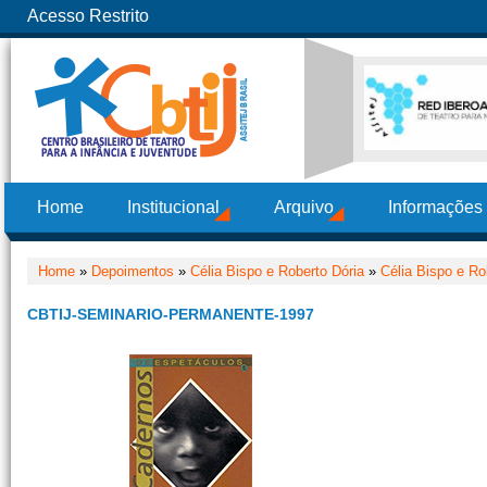
Acesso Restrito
Home
Institucional
Arquivo
Informações
Home
»
Depoimentos
»
Célia Bispo e Roberto Dória
»
Célia Bispo e Ro
CBTIJ-SEMINARIO-PERMANENTE-1997