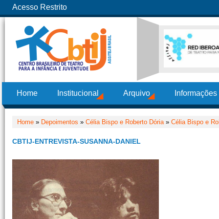
Acesso Restrito
Home
Institucional
Arquivo
Informações
Home
»
Depoimentos
»
Célia Bispo e Roberto Dória
»
Célia Bispo e Ro
CBTIJ-ENTREVISTA-SUSANNA-DANIEL