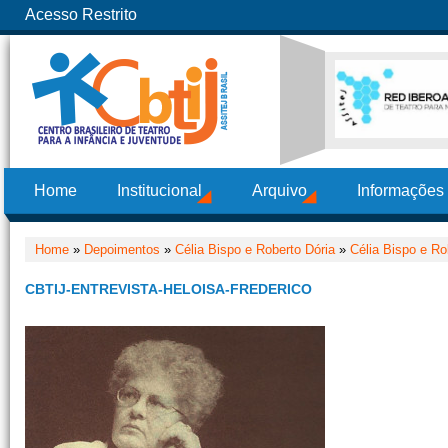
Acesso Restrito
Home
Institucional
Arquivo
Informações
Home
»
Depoimentos
»
Célia Bispo e Roberto Dória
»
Célia Bispo e Ro
CBTIJ-ENTREVISTA-HELOISA-FREDERICO