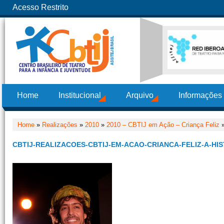
Acesso Restrito
Home
Institucional
Arquivo
Informações
Home
»
Realizações
»
2010
»
2010 – CBTIJ em Ação – Criança Feliz
»
CBTIJ-REALIZACOES-CBTIJ-EM-ACAO-CRIANCA-FELIZ-A-HIS