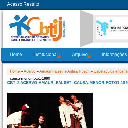
Acesso Restrito
Home
Institucional
Arquivo
Informações
Home
»
Acervo
»
Amauri Falseti e Aglaia Pusch
»
Espetáculos encena
causa-menor-foto1-1990
CBTIJ-ACERVO-AMAURI-FALSETI-CAUSA-MENOR-FOTO1-199