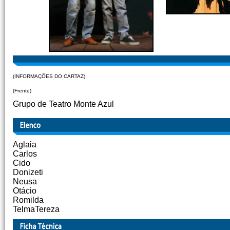
(INFORMAÇÕES DO CARTAZ)
(Frente)
Grupo de Teatro Monte Azul
Aglaia
Carlos
Cido
Donizeti
Neusa
Otácio
Romilda
TelmaTereza