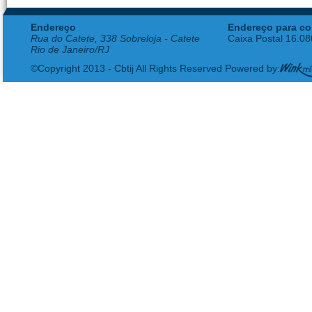
Endereço
Endereço para co
Rua do Catete, 338 Sobreloja - Catete
Caixa Postal 16.0
Rio de Janeiro/RJ
©Copyright 2013 - Cbtij All Rights Reserved Powered by: