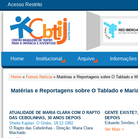
Acesso Restrito
Home
Institucional
Arquivo
Informações
Home
»
Fomos Notícia
»
Matérias e Reportagens sobre O Tablado e M
Matérias e Reportagens sobre O Tablado e Mari
ATUALIDADE DE MARIA CLARA COM O RAPTO
GENTE EXISTE?
DAS CEBOLINHAS, 30 ANOS DEPOIS
DEPOIS
Eduardo Simões, 
Sheila Kaplan, O Globo, 18.12.1982
O Rapto das Cebolinhas - Direção: Maria Clara
Ver Mais >
Machado