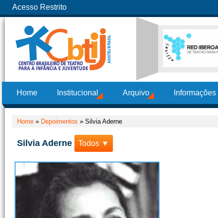
Acesso Restrito
Home
Institucional
Arquivo
Informações
Home
»
Depoimentos
»
Silvia Aderne
Silvia Aderne
Todos ▼