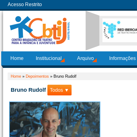
Acesso Restrito
Home
Institucional
Arquivo
Informações
Home
»
Depoimentos
»
Bruno Rudolf
Bruno Rudolf
Todos ▼