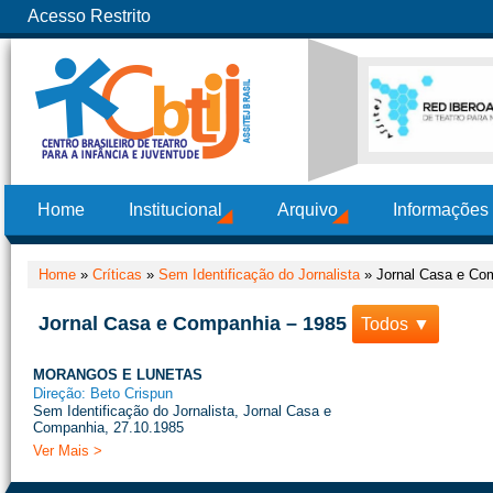
Acesso Restrito
Home
Institucional
Arquivo
Informações
Home
»
Críticas
»
Sem Identificação do Jornalista
»
Jornal Casa e Co
Jornal Casa e Companhia – 1985
Todos ▼
MORANGOS E LUNETAS
Direção: Beto Crispun
Sem Identificação do Jornalista, Jornal Casa e
Companhia, 27.10.1985
Ver Mais >