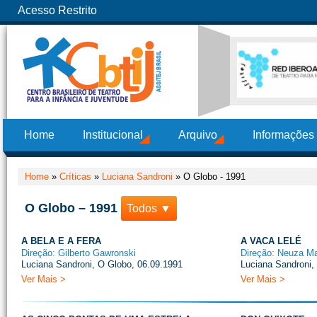
Acesso Restrito
Home
Institucional
Arquivo
Informações
Home
»
Críticas
»
Luciana Sandroni
»
O Globo - 1991
O Globo – 1991
Todos ▼
A BELA E A FERA
A VACA LELÉ
Direção: Gilberto Gawronski
Direção: Neuza Ma
Luciana Sandroni, O Globo, 06.09.1991
Luciana Sandroni,
Ver Mais >
Ver Mais >