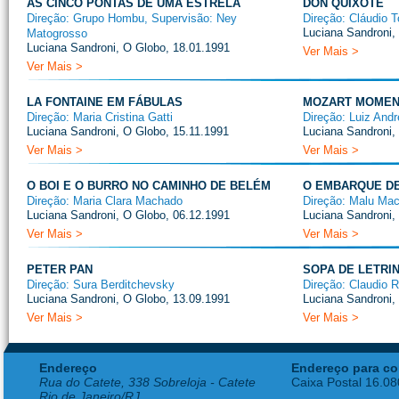
AS CINCO PONTAS DE UMA ESTRELA
DON QUIXOTE
Direção: Grupo Hombu, Supervisão: Ney
Direção: Cláudio 
Luciana Sandroni,
Matogrosso
Luciana Sandroni, O Globo, 18.01.1991
Ver Mais >
Ver Mais >
LA FONTAINE EM FÁBULAS
MOZART MOMEN
Direção: Maria Cristina Gatti
Direção: Luiz Andr
Luciana Sandroni, O Globo, 15.11.1991
Luciana Sandroni,
Ver Mais >
Ver Mais >
O BOI E O BURRO NO CAMINHO DE BELÉM
O EMBARQUE D
Direção: Maria Clara Machado
Direção: Malu Ma
Luciana Sandroni, O Globo, 06.12.1991
Luciana Sandroni,
Ver Mais >
Ver Mais >
PETER PAN
SOPA DE LETRI
Direção: Sura Berditchevsky
Direção: Claudio
Luciana Sandroni, O Globo, 13.09.1991
Luciana Sandroni,
Ver Mais >
Ver Mais >
Endereço
Endereço para co
Rua do Catete, 338 Sobreloja - Catete
Caixa Postal 16.0
Rio de Janeiro/RJ