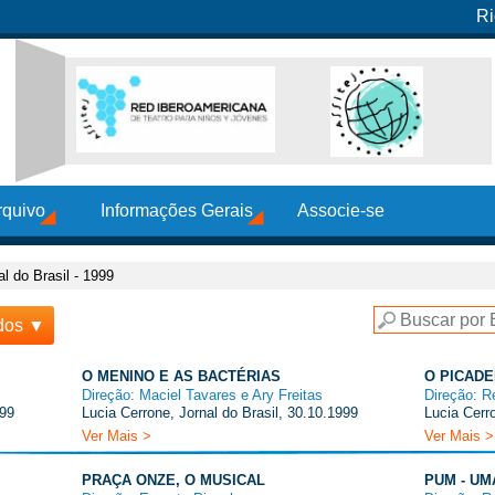
Ri
rquivo
Informações Gerais
Associe-se
al do Brasil - 1999
dos ▼
O MENINO E AS BACTÉRIAS
O PICADE
Direção: Maciel Tavares e Ary Freitas
Direção: R
999
Lucia Cerrone, Jornal do Brasil, 30.10.1999
Lucia Cerro
Ver Mais >
Ver Mais >
PRAÇA ONZE, O MUSICAL
PUM - U