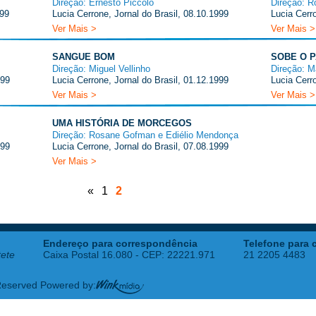
Direção: Ernesto Piccolo
Direção: R
999
Lucia Cerrone, Jornal do Brasil, 08.10.1999
Lucia Cerro
Ver Mais >
Ver Mais >
SANGUE BOM
SOBE O 
Direção: Miguel Vellinho
Direção: M
999
Lucia Cerrone, Jornal do Brasil, 01.12.1999
Lucia Cerro
Ver Mais >
Ver Mais >
UMA HISTÓRIA DE MORCEGOS
Direção: Rosane Gofman e Ediélio Mendonça
999
Lucia Cerrone, Jornal do Brasil, 07.08.1999
Ver Mais >
«
1
2
Endereço para correspondência
Telefone para 
tete
Caixa Postal 16.080 - CEP: 22221.971
21 2205 4483
 Reserved Powered by: