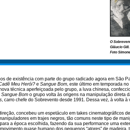
O Sobreven
Gláucio Gill.
Foto Simon
s de existência com parte do grupo radicado agora em São Pau
Cadê Meu Herói?
e
Sangue Bom
, este último em temporada no 
ova técnica aperfeiçoada pelo grupo, a luva chinesa, confec
m
Sangue Bom
o grupo volta às origens na manipulação direta d
s
, carro chefe do Sobrevento desde 1991. Dessa vez, à volta à 
 direção, concebeu um espetáculo em takes cinematográficos de
 manipuladores em trajes negros, tão comuns neste tipo de mani
para a época escolhida, fazendo da sua performance uma exte
o movimento quase humano dos pequenos “atores” de madeira, te