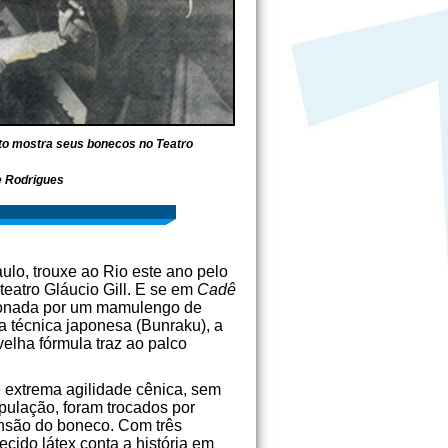
to mostra seus
bonecos no Teatro
e Rodrigues
lo, trouxe ao Rio este ano pelo
teatro Gláucio Gill. E se em
Cadê
cionada por um mamulengo de
a técnica japonesa (Bunraku), a
velha fórmula traz ao palco
 extrema agilidade cênica, sem
pulação, foram trocados por
nsão do boneco. Com três
cido látex conta a história em