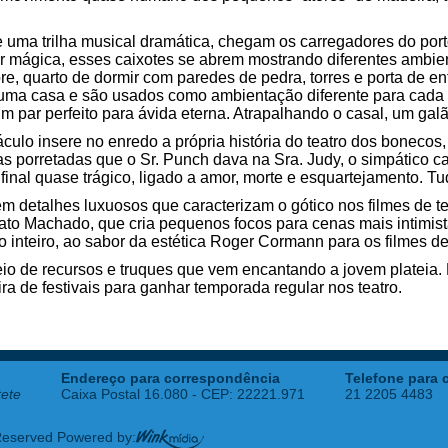
 uma trilha musical dramática, chegam os carregadores do port
 mágica, esses caixotes se abrem mostrando diferentes ambien
 quarto de dormir com paredes de pedra, torres e porta de ent
uma casa e são usados como ambientação diferente para cada
m par perfeito para ávida eterna. Atrapalhando o casal, um gal
áculo insere no enredo a própria história do teatro dos boneco
s porretadas que o Sr. Punch dava na Sra. Judy, o simpático c
 final quase trágico, ligado a amor, morte e esquartejamento. Tud
m detalhes luxuosos que caracterizam o gótico nos filmes de te
ato Machado, que cria pequenos focos para cenas mais intimis
 inteiro, ao sabor da estética Roger Cormann para os filmes de 
o de recursos e truques que vem encantando a jovem plateia. M
ra de festivais para ganhar temporada regular nos teatro.
Endereço para correspondência
Telefone para 
tete
Caixa Postal 16.080 - CEP: 22221.971
21 2205 4483
 Reserved Powered by: