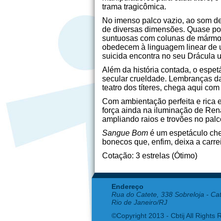
trama tragicômica.
No imenso palco vazio, ao som de
de diversas dimensões. Quase por
suntuosas com colunas de mármore,
obedecem à linguagem linear de 
suicida encontra no seu Drácula u
Além da história contada, o espet
secular crueldade. Lembranças da
teatro dos títeres, chega aqui com
Com ambientação perfeita e rica e
força ainda na iluminação de Ren
ampliando raios e trovões no palco
Sangue Bom
é um espetáculo chei
bonecos que, enfim, deixa a carrei
Cotação: 3 estrelas (Ótimo)
Endereço
Rua do Catete, 338 Sobreloja - Ca
Rio de Janeiro/RJ
©Copyright 2013 - Cbtij All Rights