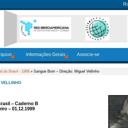
Ri
rquivo
Informações Gerais
Associe-se
al do Brasil - 1999
» Sangue Bom – Direção: Miguel Vellinho
 VELLINHO
Brasil – Caderno B
iro – 01.12.1999